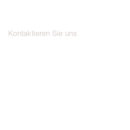
Kontaktieren Sie uns
Haben Sie Fragen oder möchten Sie einen Termin
vereinbaren?
Wir sind gern für Sie da!
Dr. med. Anne Gottschlich
Fachärztin für Gynäkologie und Geburtshilfe
Zschochersche Allee 68
04207 Leipzig
Telefon:
0341 – 22 56 17 84
E-Mail:
info@annegottschlich.de