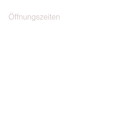
Öffnungszeiten
Montag
08 – 12
08 – 12 und 14 –
Dienstag
18
Mittwoch
08 – 12
Donnerstag
13 – 18
Freitag
08 – 12
IMPRESSUM
DATENSCHUTZ
GOOGLE-BEWERTUNG